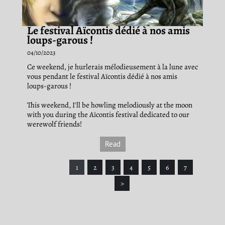
Le festival Aïcontis dédié à nos amis
loups-garous !
04/10/2023
Ce weekend, je hurlerais mélodieusement à la lune avec
vous pendant le festival Aïcontis dédié à nos amis
loups-garous !
This weekend, I'll be howling melodiously at the moon
with you during the Aïcontis festival dedicated to our
werewolf friends!
Read
1
2
3
4
5
6
7
>