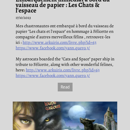
vaisseau de papier : Les Chats &
l'espace
17/10/2023
Mes chastronautes ont embarqué à bord du vaisseau de
papier "Les chats et l'espace" en hommage à Félicette en
compagnie d'autres merveilleux félins , retrouvez-les
ici :
http://www.arkuiris.com/livre.php?id=63
https://www.facebook.com/yann.quero.3/
My astrocats boarded the "Cats and Space" paper ship in
tribute to Félicette, along with other wonderful felines,
here:
http://www.arkuiris.com/livre.php?id=63
https://www.facebook.com/yann.quero.3/
Read