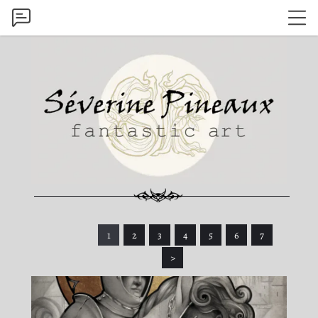
1
2
3
4
5
6
7
>